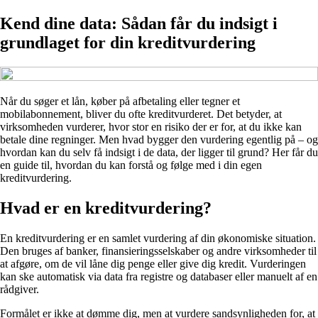
Kend dine data: Sådan får du indsigt i
grundlaget for din kreditvurdering
Når du søger et lån, køber på afbetaling eller tegner et
mobilabonnement, bliver du ofte kreditvurderet. Det betyder, at
virksomheden vurderer, hvor stor en risiko der er for, at du ikke kan
betale dine regninger. Men hvad bygger den vurdering egentlig på – og
hvordan kan du selv få indsigt i de data, der ligger til grund? Her får du
en guide til, hvordan du kan forstå og følge med i din egen
kreditvurdering.
Hvad er en kreditvurdering?
En kreditvurdering er en samlet vurdering af din økonomiske situation.
Den bruges af banker, finansieringsselskaber og andre virksomheder til
at afgøre, om de vil låne dig penge eller give dig kredit. Vurderingen
kan ske automatisk via data fra registre og databaser eller manuelt af en
rådgiver.
Formålet er ikke at dømme dig, men at vurdere sandsynligheden for, at