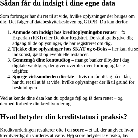
Sådan får du indsigt i dine egne data
Som forbruger har du ret til at vide, hvilke oplysninger der bruges om
dig. Det følger af databeskyttelsesloven og GDPR. Du kan derfor:
Anmode om indsigt hos kreditoplysningsbureauer
– fx
Experian (RKI) eller Debitor Registret. De skal gratis give dig
adgang til de oplysninger, de har registreret om dig.
Tjekke dine oplysninger hos SKAT og e-Boks
– her kan du se
indkomst, gæld og eventuelle restancer.
Gennemgå dine kontoudtog
– mange banker tilbyder i dag
digitale værktøjer, der giver overblik over forbrug og faste
udgifter.
Spørge virksomheden direkte
– hvis du får afslag på et lån,
har du ret til at få at vide, hvilke oplysninger der lå til grund for
beslutningen.
Ved at kende dine data kan du opdage fejl og få dem rettet – og
dermed forbedre din kreditvurdering.
Hvad betyder din kreditstatus i praksis?
Kreditvurderingen resulterer ofte i en
score
– et tal, der angiver, hvor
kreditværdig du vurderes at være. Høj score betyder lav risiko, lav