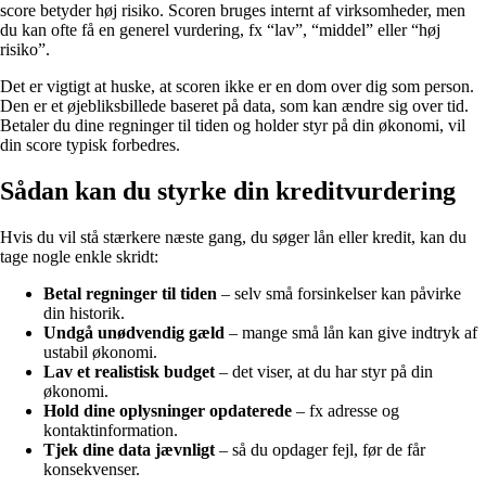
score betyder høj risiko. Scoren bruges internt af virksomheder, men
du kan ofte få en generel vurdering, fx “lav”, “middel” eller “høj
risiko”.
Det er vigtigt at huske, at scoren ikke er en dom over dig som person.
Den er et øjebliksbillede baseret på data, som kan ændre sig over tid.
Betaler du dine regninger til tiden og holder styr på din økonomi, vil
din score typisk forbedres.
Sådan kan du styrke din kreditvurdering
Hvis du vil stå stærkere næste gang, du søger lån eller kredit, kan du
tage nogle enkle skridt:
Betal regninger til tiden
– selv små forsinkelser kan påvirke
din historik.
Undgå unødvendig gæld
– mange små lån kan give indtryk af
ustabil økonomi.
Lav et realistisk budget
– det viser, at du har styr på din
økonomi.
Hold dine oplysninger opdaterede
– fx adresse og
kontaktinformation.
Tjek dine data jævnligt
– så du opdager fejl, før de får
konsekvenser.