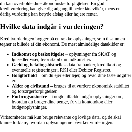
du kan overholde dine økonomiske forpligtelser. En god
kreditvurdering kan give dig adgang til bedre lånevilkår, mens en
dårlig vurdering kan betyde afslag eller højere renter.
Hvilke data indgår i vurderingen?
Kreditvurderingen bygger på en række oplysninger, som tilsammen
tegner et billede af din økonomi. De mest almindelige datakilder er:
Indkomst og beskæftigelse
– oplysninger fra SKAT og
lønsedler viser, hvor stabil din indkomst er.
Gæld og betalingshistorik
– data fra banker, kreditkort og
eventuelle registreringer i RKI eller Debitor Registret.
Boligforhold
– om du ejer eller lejer, og hvad dine faste udgifter
er.
Alder og civilstand
– bruges til at vurdere økonomisk stabilitet
og forsørgerforpligtelser.
Forbrugsmønstre
– i nogle tilfælde indgår oplysninger om,
hvordan du bruger dine penge, fx via kontoudtog eller
budgetoplysninger.
Virksomheder må kun bruge relevante og lovlige data, og de skal
kunne forklare, hvordan oplysningerne påvirker vurderingen.