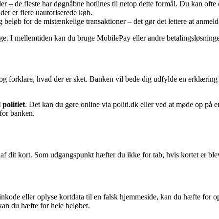
r – de fleste har døgnåbne hotlines til netop dette formål. Du kan ofte
er er flere uautoriserede køb.
 beløb for de mistænkelige transaktioner – det gør det lettere at anmeld
age. I mellemtiden kan du bruge MobilePay eller andre betalingsløsninger
og forklare, hvad der er sket. Banken vil bede dig udfylde en erklæring
politiet
. Det kan du gøre online via politi.dk eller ved at møde op på e
for banken.
 dit kort. Som udgangspunkt hæfter du ikke for tab, hvis kortet er ble
inkode eller oplyse kortdata til en falsk hjemmeside, kan du hæfte for op
 kan du hæfte for hele beløbet.