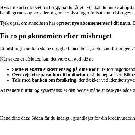
Hvis dit kort er blevet misbrugt, og du får et nyt, skal du huske at
opda
betalingerne stopper, eller at gamle oplysninger fortsat kan misbruges.
Tjek også, om svindleren har oprettet
nye abonnementer i dit navn
. 
Få ro på økonomien efter misbruget
Et misbrugt kort kan skabe utryghed, men husk, at du som forbruger står
Når sagen er afsluttet, kan det være en god idé at:
Sætte et ekstra sikkerhedslag på dine konti
, fx totrinsgodkend
Overveje et separat kort til onlinekøb
, så du begrænser risiko
Tale med banken om forsikring
, der dækker ved identitetstyve
At reagere hurtigt og systematisk er den bedste måde at beskytte både 
Kend dine data: Sådan får du indsigt i grundlaget for din kreditvurderi