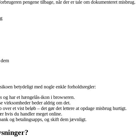
r forbrugeren pengene tilbage, når der er tale om dokumenteret misbrug.
ng
u dem
ikoen betydeligt med nogle enkle forholdsregler:
s
og har et hængelås-ikon i browseren.
e virksomheder beder aldrig om det.
ver et vist beløb – det gør det lettere at opdage misbrug hurtigt.
r hvis du handler meget online.
bank og betalingsapps, og skift dem jævnligt.
ysninger?