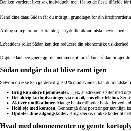
Banken vurderer hver sag individuelt, men i langt de fleste tilfælde få
Kend dine data: Sådan får du indsigt i grundlaget for din kreditvurderi
Afdrag som økonomisk træning – styrk din økonomiske bevidsthed
Løbetidens rolle: Sådan kan den reducere din økonomiske usikkerhed
Digitale låneberegnere gør det nemmere at forstå lån – sådan bruger d
Sådan undgår du at blive ramt igen
Selvom du ikke kan gardere dig 100 % mod svindel, kan du mindske ris
Brug kun sikre hjemmesider.
Tjek, at adressen starter med
http
Del aldrig kortoplysninger via e-mail, sms eller telefon.
Seriøs
Aktivér notifikationer.
Mange banker tilbyder beskeder ved køb o
Hold øje med kontoen.
Gennemgå dine posteringer jævnligt, isæ
Opdater dine adgangskoder.
Brug stærke, unikke koder til net
Hvad med abonnementer og gemte kortopl