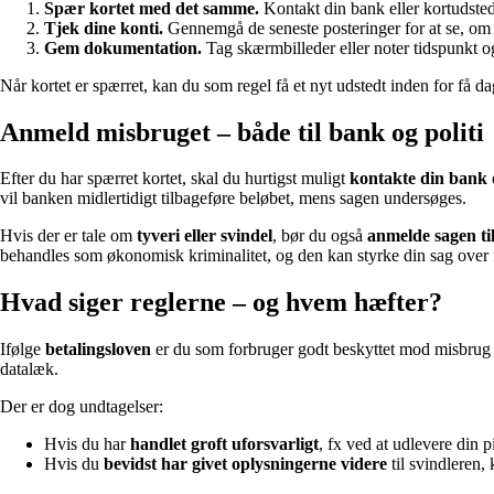
Spær kortet med det samme.
Kontakt din bank eller kortudstede
Tjek dine konti.
Gennemgå de seneste posteringer for at se, om d
Gem dokumentation.
Tag skærmbilleder eller noter tidspunkt og
Når kortet er spærret, kan du som regel få et nyt udstedt inden for få d
Anmeld misbruget – både til bank og politi
Efter du har spærret kortet, skal du hurtigst muligt
kontakte din bank
vil banken midlertidigt tilbageføre beløbet, mens sagen undersøges.
Hvis der er tale om
tyveri eller svindel
, bør du også
anmelde sagen til 
behandles som økonomisk kriminalitet, og den kan styrke din sag over 
Hvad siger reglerne – og hvem hæfter?
Ifølge
betalingsloven
er du som forbruger godt beskyttet mod misbrug af
datalæk.
Der er dog undtagelser:
Hvis du har
handlet groft uforsvarligt
, fx ved at udlevere din p
Hvis du
bevidst har givet oplysningerne videre
til svindleren,