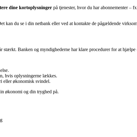
tere dine kortoplysninger
på tjenester, hvor du har abonnementer – fx s
Det kan du se i din netbank eller ved at kontakte de pågældende virkso
 stærkt. Banken og myndighederne har klare procedurer for at hjælpe dig
else.
en, hvis oplysningerne lækkes.
ri eller økonomisk svindel.
din økonomi og din tryghed på.
ng